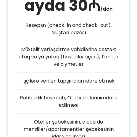
ayda 30₼
/dan
Resepşn (check-in and check-out),
Müştəri bazası
Müxtəlif yerləşdirmə vahidlərinə dəstək:
otaq və ya yataq (hostellər üçün), Tariflər
və qiymətlər
İşçilərə verilən tapşırıqları idarə etmək
Rəhbərlik hesabatı, Otel xərclərinin idarə
edilməsi
Otellər şəbəkəsinin, eləcə də
mənzillər/apartamentlər şəbəkəsinin
idarə edilməsi