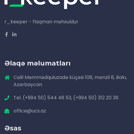
r_keeper - flaqman məhsuldur
Əlaqə məlumatları
Cəlil Məmmədquluzadə küçəsi 108, mənzil 8, Bakı,
Azərbaycan
Tel. (+994 50) 544 48 53, (+994 50) 312 20 36
office@ucs.az
Əsas